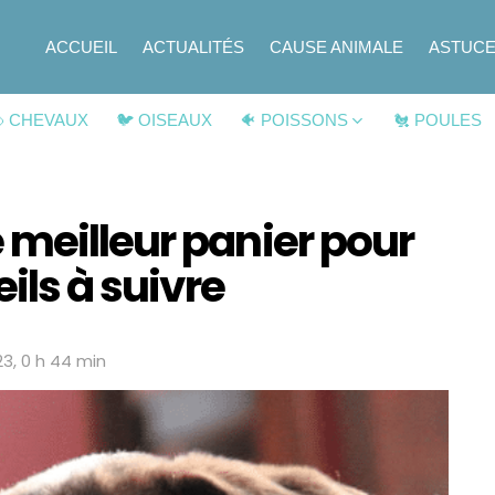
ACCUEIL
ACTUALITÉS
CAUSE ANIMALE
ASTUC
 CHEVAUX
🐦 OISEAUX
🐠 POISSONS
🐔 POULES
 meilleur panier pour
eils à suivre
023, 0 h 44 min