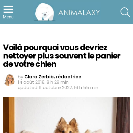
S
Menu
Voilà pourquoi vous devriez
nettoyer plus souvent le panier
de votre chien
by
Clara Zerbib, rédactrice
14 août 2018, 8 h 29 min
updated
11 octobre 2022, 16 h 55 min