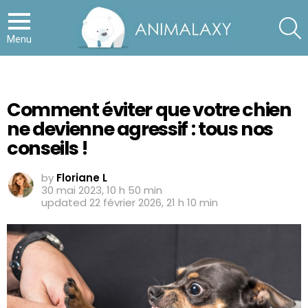
S
Menu
Comment éviter que votre chien
ne devienne agressif : tous nos
conseils !
by
Floriane L
30 mai 2023, 10 h 50 min
updated
22 février 2026, 21 h 10 min