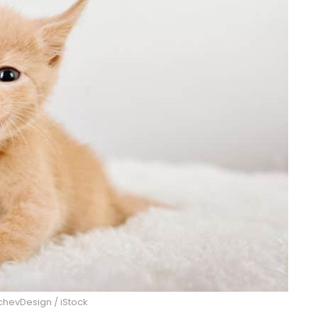
lchevDesign / iStock