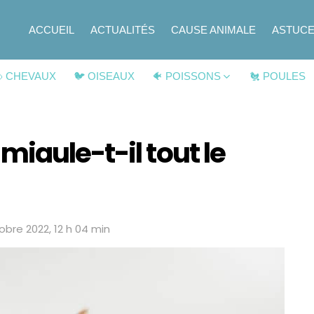
ACCUEIL
ACTUALITÉS
CAUSE ANIMALE
ASTUC
 CHEVAUX
🐦 OISEAUX
🐠 POISSONS
🐔 POULES
iaule-t-il tout le
obre 2022, 12 h 04 min