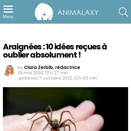
S
Menu
Araignées : 10 idées reçues à
oublier absolument !
by
Clara Zerbib, rédactrice
29 mai 2020, 10 h 27 min
updated
17 octobre 2022, 12 h 03 min