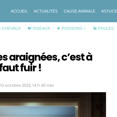
ACCUEIL
ACTUALITÉS
CAUSE ANIMALE
ASTUC
 CHEVAUX
🐦 OISEAUX
🐠 POISSONS
🐔 POULES
es araignées, c’est à
aut fuir !
d
13 octobre 2022, 14 h 40 min