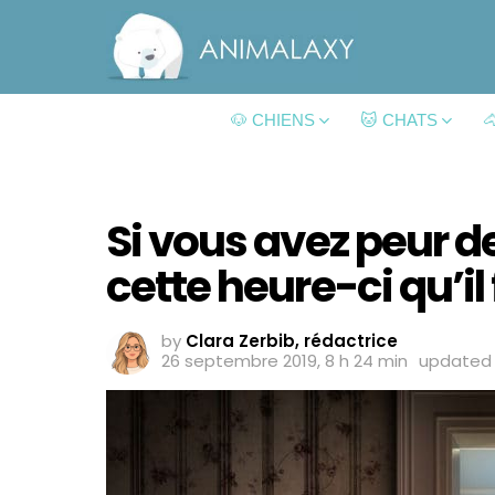
🐶 CHIENS
🐱 CHATS

Si vous avez peur d
cette heure-ci qu’il f
by
Clara Zerbib, rédactrice
26 septembre 2019, 8 h 24 min
update