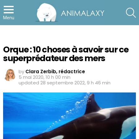
S
Menu
Orque : 10 choses à savoir sur ce
superprédateur des mers
by
Clara Zerbib, rédactrice
5 mai 2020, 10 h 00 min
updated
28 septembre 2022, 9 h 46 min