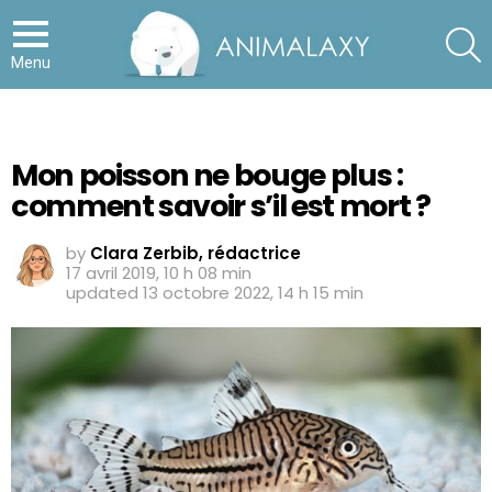
S
Menu
Mon poisson ne bouge plus :
comment savoir s’il est mort ?
by
Clara Zerbib, rédactrice
17 avril 2019, 10 h 08 min
updated
13 octobre 2022, 14 h 15 min