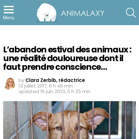
S
Menu
L’abandon estival des animaux :
une réalité douloureuse dont il
faut prendre conscience…
by
Clara Zerbib, rédactrice
13 juillet 2017, 6 h 46 min
updated
16 juin 2023, 0 h 25 min