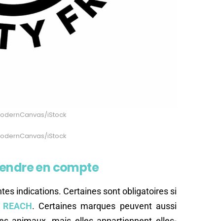
eModernCanvas/iStock
eModernCanvas/iStock
rendre en compte
rentes indications. Certaines sont obligatoires si
oi REACH
. Certaines marques peuvent aussi
es animaux, mais elles appartiennent elles-