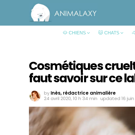
🐶 CHIENS
🐱 CHATS

Cosmétiques cruelty-
faut savoir sur ce la
by
Inès, rédactrice animalière
24 avril 2020, 10 h 34 min
updated
16 jui