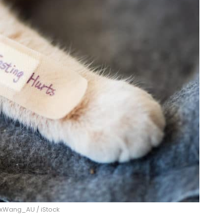
lexWang_AU / iStock