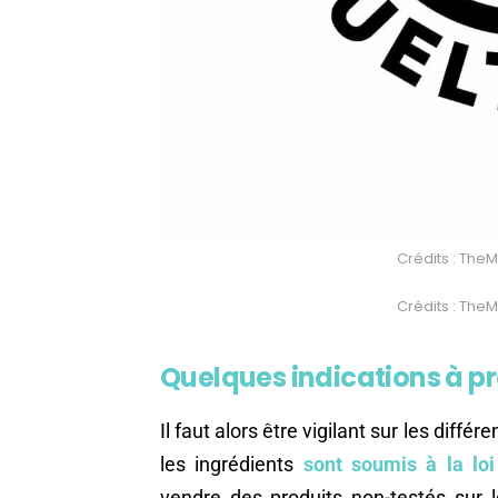
Crédits : Th
Crédits : Th
Quelques indications à p
Il faut alors être vigilant sur les diffé
les ingrédients
sont soumis à la l
vendre des produits non-testés sur l