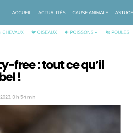
ACCUEIL
ACTUALITÉS
CAUSE ANIMALE
ASTUC
 CHEVAUX
🐦 OISEAUX
🐠 POISSONS
🐔 POULES
free : tout ce qu’il
bel !
n 2023, 0 h 54 min