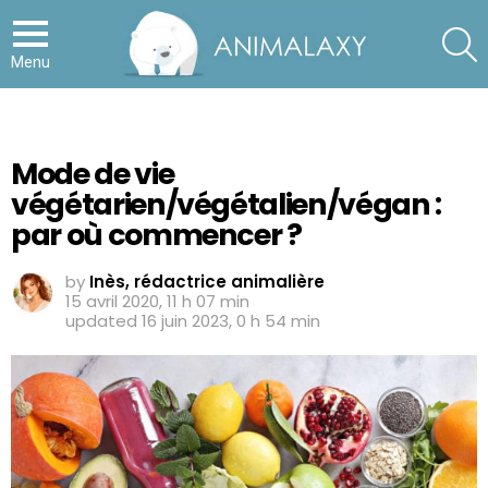
S
Menu
Mode de vie
végétarien/végétalien/végan :
par où commencer ?
by
Inès, rédactrice animalière
15 avril 2020, 11 h 07 min
updated
16 juin 2023, 0 h 54 min