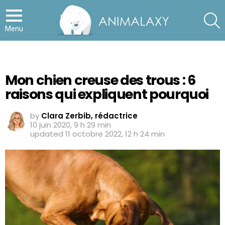
S
Menu
Mon chien creuse des trous : 6
raisons qui expliquent pourquoi
by
Clara Zerbib, rédactrice
10 juin 2020, 9 h 29 min
updated
11 octobre 2022, 12 h 24 min