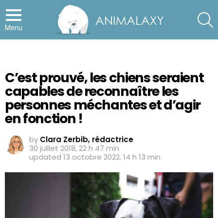
S
Menu
C’est prouvé, les chiens seraient
capables de reconnaître les
personnes méchantes et d’agir
en fonction !
by
Clara Zerbib, rédactrice
30 juillet 2018, 22 h 47 min
updated
13 octobre 2022, 14 h 13 min