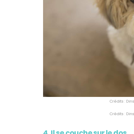
Crédits : Di
Crédits : Di
4. Il se couche sur le dos