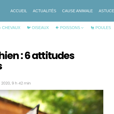
ACCUEIL
ACTUALITÉS
CAUSE ANIMALE
ASTUC
 CHEVAUX
🐦 OISEAUX
🐠 POISSONS
🐔 POULES
ien : 6 attitudes
s
et 2020, 9 h 42 min