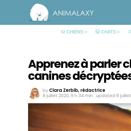
🐶 CHIENS
🐱 CHATS

Apprenez à parler ch
canines décryptée
by
Clara Zerbib, rédactrice
8 juillet 2020, 9 h 34 min
updated
8 juill