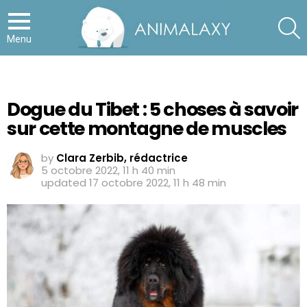
S
Menu
Dogue du Tibet : 5 choses à savoir
sur cette montagne de muscles
by
Clara Zerbib, rédactrice
5 octobre 2022, 11 h 40 min
updated
17 octobre 2022, 11 h 48 min