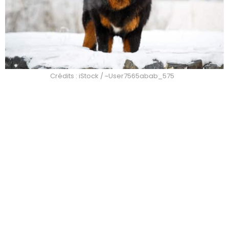
Crédits : iStock / ~User7565abab_575