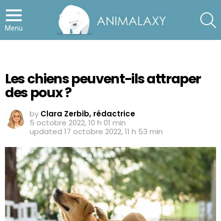
S
Menu
Les chiens peuvent-ils attraper
des poux ?
by
Clara Zerbib, rédactrice
5 octobre 2022, 10 h 01 min
updated
17 octobre 2022, 11 h 53 min