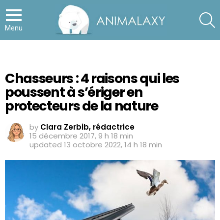
S
Menu
Chasseurs : 4 raisons qui les
poussent à s’ériger en
protecteurs de la nature
by
Clara Zerbib, rédactrice
15 décembre 2017, 9 h 18 min
updated
13 octobre 2022, 14 h 18 min