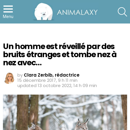
S
Menu
Un homme est réveillé par des
bruits étranges et tombe nez à
nez avec…
by
Clara Zerbib, rédactrice
15 décembre 2017, 9 h 11 min
updated
13 octobre 2022, 14 h 09 min