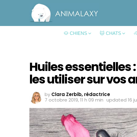
🐶 CHIENS
🐱 CHATS

Huiles essentielles 
les utiliser sur vos
by
Clara Zerbib, rédactrice
7 octobre 2019, 11 h 09 min
updated
16 j