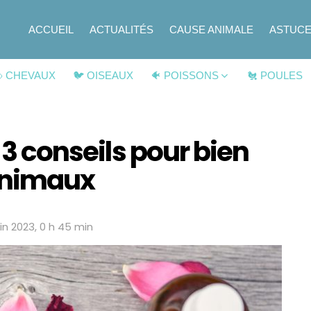
ACCUEIL
ACTUALITÉS
CAUSE ANIMALE
ASTUC
 CHEVAUX
🐦 OISEAUX
🐠 POISSONS
🐔 POULES
: 3 conseils pour bien
 animaux
uin 2023, 0 h 45 min