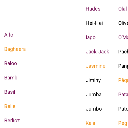
Hadès
Olaf
Hei-Hei
Oliv
Arlo
Iago
O’Ma
Bagheera
Jack-Jack
Pac
Baloo
Jasmine
Pan
Bambi
Jiminy
Pâq
Basil
Jumba
Pat
Belle
Jumbo
Pat
Berlioz
Kala
Peg