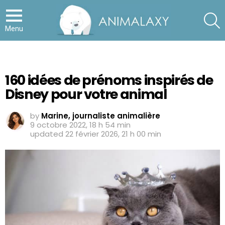
S
Menu
160 idées de prénoms inspirés de
Disney pour votre animal
by
Marine, journaliste animalière
9 octobre 2022, 18 h 54 min
updated
22 février 2026, 21 h 00 min