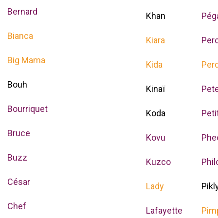
Bernard
Khan
Pég
Bianca
Kiara
Per
Big Mama
Kida
Perd
Bouh
Kinaï
Pet
Bourriquet
Koda
Peti
Bruce
Kovu
Phe
Buzz
Kuzco
Phil
César
Lady
Pikl
Chef
Lafayette
Pim