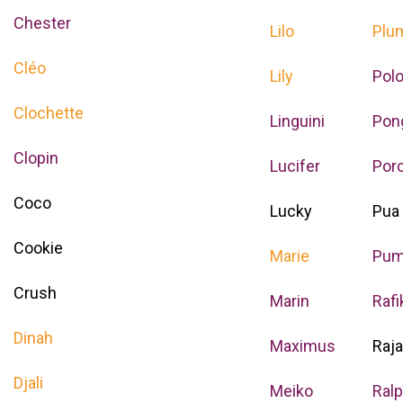
Chester
Lilo
Plu
Cléo
Lily
Pol
Clochette
Linguini
Pon
Clopin
Lucifer
Porc
Coco
Lucky
Pua
Cookie
Marie
Pum
Crush
Marin
Rafi
Dinah
Maximus
Raj
Djali
Meiko
Ral