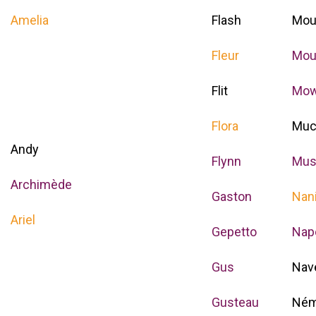
Amelia
Flash
Mou
Fleur
Mou
Flit
Mow
Flora
Muc
Andy
Flynn
Mus
Archimède
Gaston
Nan
Ariel
Gepetto
Nap
Gus
Nav
Gusteau
Né