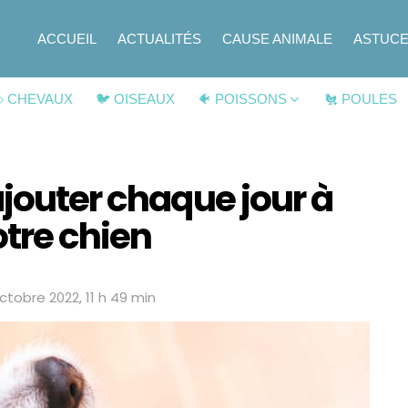
ACCUEIL
ACTUALITÉS
CAUSE ANIMALE
ASTUC
 CHEVAUX
🐦 OISEAUX
🐠 POISSONS
🐔 POULES
ajouter chaque jour à
otre chien
ctobre 2022, 11 h 49 min