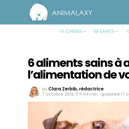
🐶 CHIENS
🐱 CHATS

6 aliments sains à 
l’alimentation de v
by
Clara Zerbib, rédactrice
7 octobre 2019, 11 h 04 min
updated
17 o