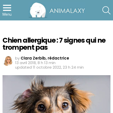
S
Menu
Chien allergique : 7 signes qui ne
trompent pas
by
Clara Zerbib, rédactrice
13 avril 2018, 8 h 13 min
updated
11 octobre 2022, 23 h 24 min