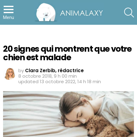
S
Menu
20 signes qui montrent que votre
chien est malade
by
Clara Zerbib, rédactrice
8 octobre 2018, 9 h 00 min
updated
13 octobre 2022, 14 h 18 min