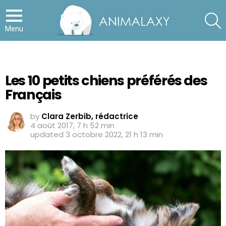
S
Menu
Les 10 petits chiens préférés des
Français
by
Clara Zerbib, rédactrice
4 août 2017, 7 h 52 min
updated
3 octobre 2022, 21 h 13 min