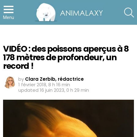
S
Menu
VIDÉO : des poissons aperçus à 8
178 mètres de profondeur, un
record !
by
Clara Zerbib, rédactrice
1 février 2018, 8 h 16 min
updated
16 juin 2023, 0 h 29 min