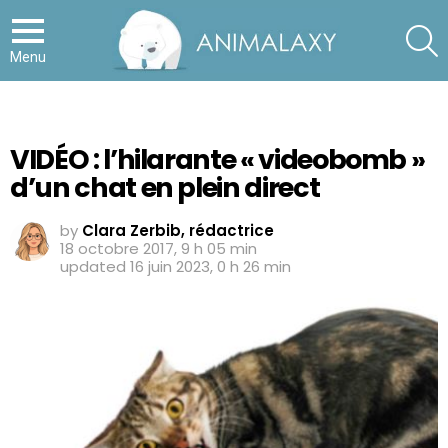
S
Menu
VIDÉO : l’hilarante « videobomb »
d’un chat en plein direct
by
Clara Zerbib, rédactrice
18 octobre 2017, 9 h 05 min
updated
16 juin 2023, 0 h 26 min