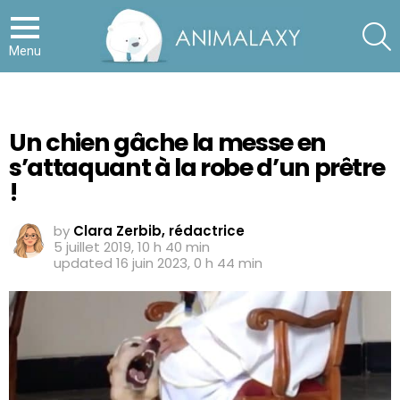
S
Menu
Un chien gâche la messe en
s’attaquant à la robe d’un prêtre
!
by
Clara Zerbib, rédactrice
5 juillet 2019, 10 h 40 min
updated
16 juin 2023, 0 h 44 min