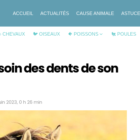
ACCUEIL
ACTUALITÉS
CAUSE ANIMALE
ASTUC
 CHEVAUX
🐦 OISEAUX
🐠 POISSONS
🐔 POULES
oin des dents de son
juin 2023, 0 h 26 min