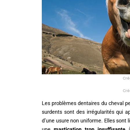
Créd
Créd
Les problèmes dentaires du cheval p
surdents sont des irrégularités qui 
d’une usure non uniforme. Elles sont 
une
mastication trop insuffisante
à