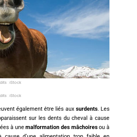
its : iStock
its : iStock
euvent également être liés aux
surdents
. Les
apparaissent sur les dents du cheval à cause
liées à une
malformation des mâchoires
ou à
 cause d’une alimentation trop faible en