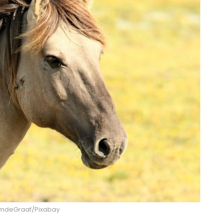
WimdeGraaf/Pixabay