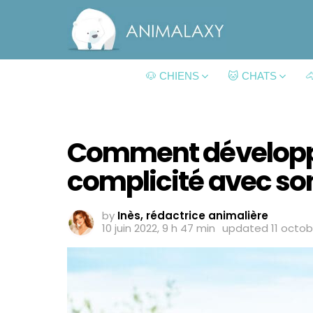
🐶 CHIENS
🐱 CHATS

Comment développe
complicité avec so
by
Inès, rédactrice animalière
10 juin 2022, 9 h 47 min
updated
11 octob