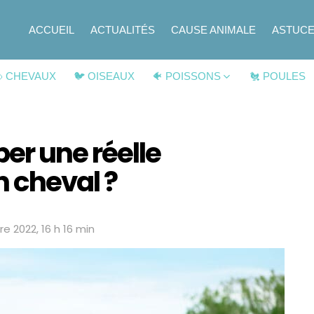
ACCUEIL
ACTUALITÉS
CAUSE ANIMALE
ASTUC
 CHEVAUX
🐦 OISEAUX
🐠 POISSONS
🐔 POULES
r une réelle
n cheval ?
re 2022, 16 h 16 min