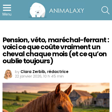
S
Menu
Pension, véto, maréchal-ferrant :
voici ce que coûte vraiment un
cheval chaque mois (et ce qu’on
oublie toujours)
by
Clara Zerbib, rédactrice
22 janvier 2026, 10 h 45 min