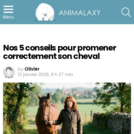
S
Menu
Nos 5 conseils pour promener
correctement son cheval
by
Olivier
12 janvier 2026, 9 h 27 min