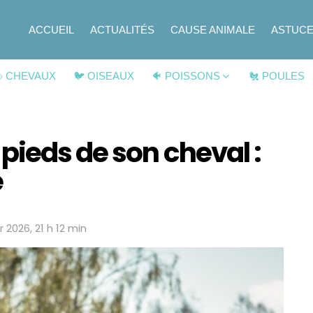
ACCUEIL
ACTUALITÉS
CAUSE ANIMALE
ASTUC
 CHEVAUX
🐦 OISEAUX
🐠 POISSONS
🐔 POULES
pieds de son cheval :
e
r 2026, 21 h 12 min