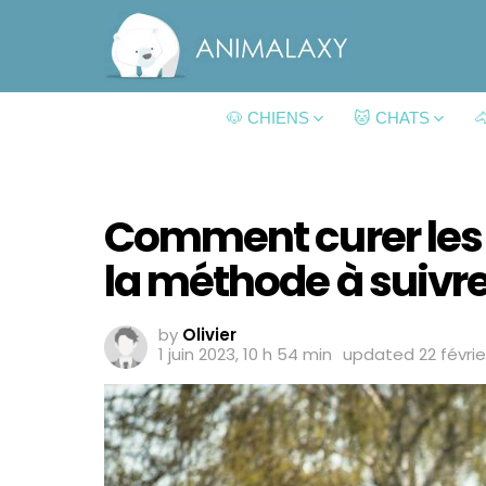
🐶 CHIENS
🐱 CHATS

Comment curer les 
la méthode à suivr
by
Olivier
1 juin 2023, 10 h 54 min
updated
22 févrie