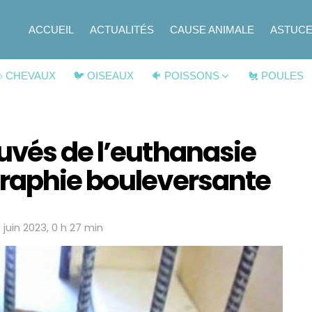
ACCUEIL
ACTUALITÉS
CAUSE ANIMALE
ASTUC
 CHEVAUX
🐦 OISEAUX
🐠 POISSONS
🐔 POULES
uvés de l’euthanasie
raphie bouleversante
6 juin 2023, 0 h 27 min