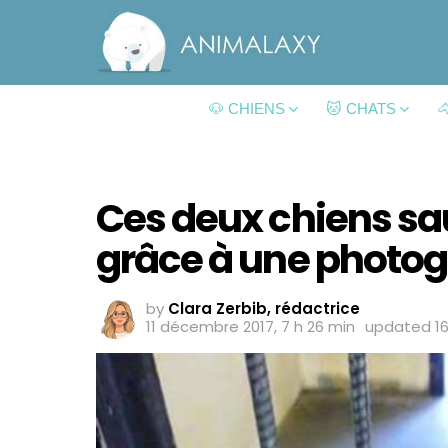
🐶 CHIENS
🐱 CHATS

Ces deux chiens sa
grâce à une photog
by
Clara Zerbib, rédactrice
11 décembre 2017, 7 h 26 min
updated
1