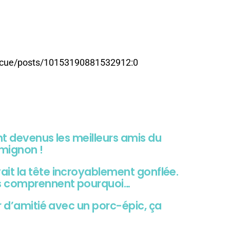
scue/posts/10153190881532912:0
t devenus les meilleurs amis du
mignon !
it la tête incroyablement gonflée.
rs comprennent pourquoi…
r d’amitié avec un porc-épic, ça