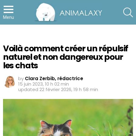
S
Menu
Voilà comment créer un répulsif
naturel et non dangereux pour
les chats
by
Clara Zerbib, rédactrice
15 juin 2023, 10 h 02 min
updated
22 février 2026, 19 h 58 min