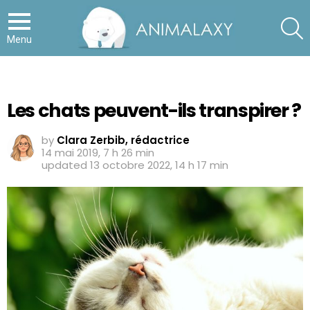
S
Menu
Les chats peuvent-ils transpirer ?
by
Clara Zerbib, rédactrice
14 mai 2019, 7 h 26 min
updated
13 octobre 2022, 14 h 17 min