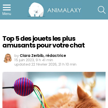
S
Menu
Top 5 des jouets les plus
amusants pour votre chat
by
Clara Zerbib, rédactrice
15 juin 2023, 9 h 41 min
updated
22 février 2026, 21 h 10 min