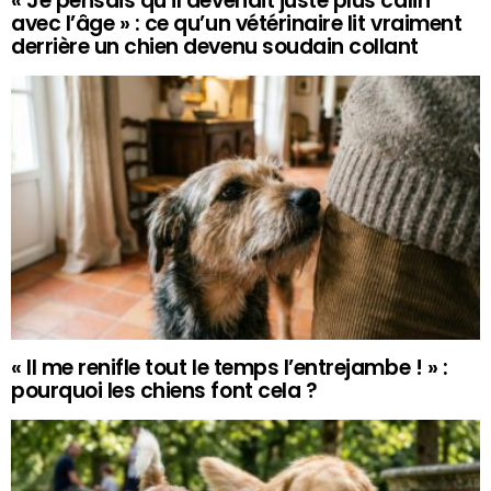
« Je pensais qu’il devenait juste plus câlin
avec l’âge » : ce qu’un vétérinaire lit vraiment
derrière un chien devenu soudain collant
« Il me renifle tout le temps l’entrejambe ! » :
pourquoi les chiens font cela ?