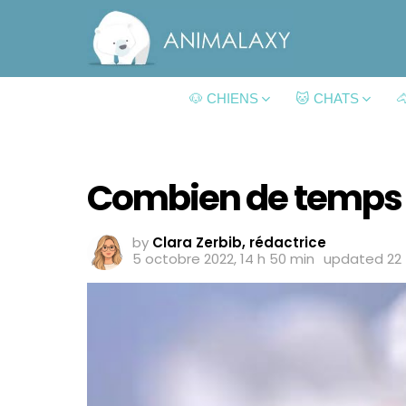
🐶 CHIENS
🐱 CHATS

Combien de temps vi
by
Clara Zerbib, rédactrice
5 octobre 2022, 14 h 50 min
updated
22 