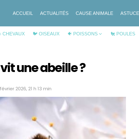
ACCUEIL
ACTUALITÉS
CAUSE ANIMALE
ASTUC
 CHEVAUX
🐦 OISEAUX
🐠 POISSONS
🐔 POULES
t une abeille ?
février 2026, 21 h 13 min