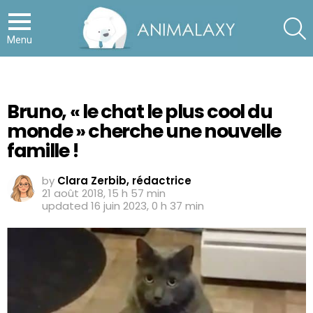
S
Menu
Bruno, « le chat le plus cool du
monde » cherche une nouvelle
famille !
by
Clara Zerbib, rédactrice
21 août 2018, 15 h 57 min
updated
16 juin 2023, 0 h 37 min