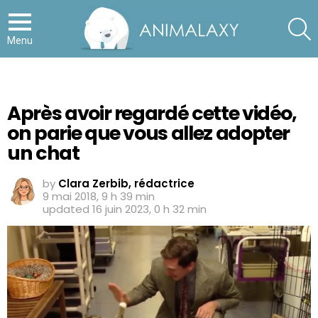
S
Menu
Après avoir regardé cette vidéo,
on parie que vous allez adopter
un chat
by
Clara Zerbib, rédactrice
9 mai 2018, 9 h 39 min
updated
16 juin 2023, 0 h 32 min