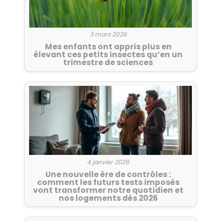
3 mars 2026
Mes enfants ont appris plus en
élevant ces petits insectes qu’en un
trimestre de sciences
4 janvier 2026
Une nouvelle ère de contrôles :
comment les futurs tests imposés
vont transformer notre quotidien et
nos logements dès 2026