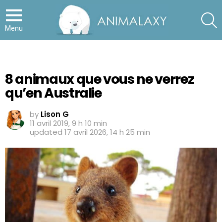
S
Menu
8 animaux que vous ne verrez
qu’en Australie
by
Lison G
11 avril 2019, 9 h 10 min
updated
17 avril 2026, 14 h 25 min