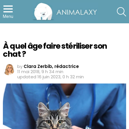
S
Menu
À quel âge faire stériliser son
chat ?
by
Clara Zerbib, rédactrice
11 mai 2018, 9 h 34 min
updated
16 juin 2023, 0 h 32 min