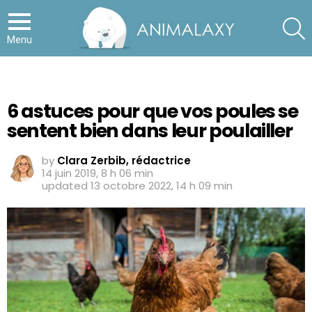
S
Menu
6 astuces pour que vos poules se
sentent bien dans leur poulailler
by
Clara Zerbib, rédactrice
14 juin 2019, 8 h 06 min
updated
13 octobre 2022, 14 h 09 min