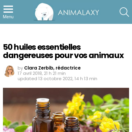
S
Menu
50 huiles essentielles
dangereuses pour vos animaux
by
Clara Zerbib, rédactrice
17 avril 2018, 21 h 21 min
updated
13 octobre 2022, 14 h 13 min