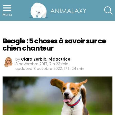
S
Menu
Beagle : 5 choses à savoir sur ce
chien chanteur
by
Clara Zerbib, rédactrice
8 novembre 2017, 7 h 23 min
updated
3 octobre 2022, 17 h 24 min