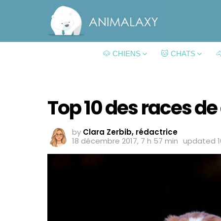
🐶 CHIENS
🐱 CHATS

Top 10 des races de
by
Clara Zerbib, rédactrice
18 décembre 2017, 7 h 57 min
updated
1