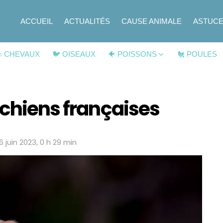
ACCUEIL
ACTUALITÉS
CAUSE ANIMALE
ASTUC
 CHEVAUX
🐦 OISEAUX
🐠 POISSONS
🐔 POULES
 chiens françaises
6 juin 2023, 0 h 29 min