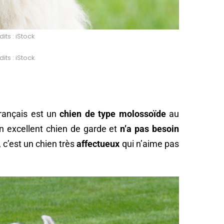
its : iStock
its : iStock
rançais est un
chien de type molossoïde
au
un excellent chien de garde et
n’a pas besoin
s, c’est un chien très
affectueux
qui n’aime pas