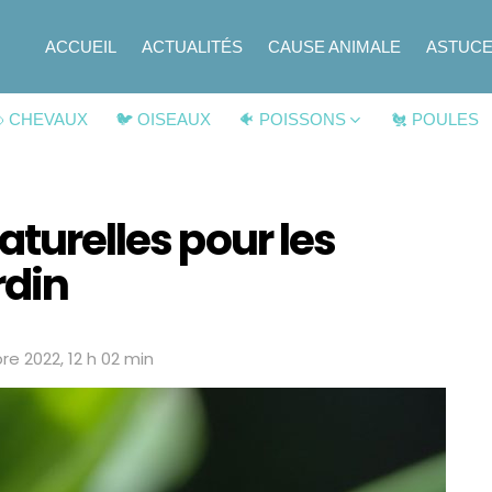
ACCUEIL
ACTUALITÉS
CAUSE ANIMALE
ASTUC
 CHEVAUX
🐦 OISEAUX
🐠 POISSONS
🐔 POULES
aturelles pour les
rdin
re 2022, 12 h 02 min