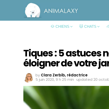
🐶 CHIENS
🐱 CHATS

Tiques : 5 astuces n
éloigner de votre ja
by
Clara Zerbib, rédactrice
5 juin 2020, 9 h 25 min
updated
20 octob