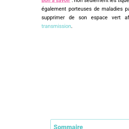
Bon à savoir
: non seulement les tique
également porteuses de maladies par
supprimer de son espace vert af
transmission
.
Sommaire