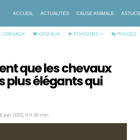
ACCUEIL
ACTUALITÉS
CAUSE ANIMALE
ASTUC
 CHEVAUX
🐦 OISEAUX
🐠 POISSONS
🐔 POULES
vent que les chevaux
s plus élégants qui
16 juin 2023, 0 h 26 min