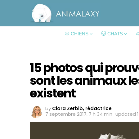
🐶 CHIENS
🐱 CHATS

15 photos qui prou
sont les animaux le
existent
by
Clara Zerbib, rédactrice
7 septembre 2017, 7 h 34 min
updated