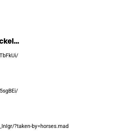
ickel…
TbFkUi/
5sgBEi/
InIgr/?taken-by=horses.mad