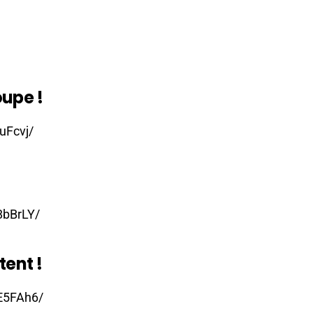
oupe !
uFcvj/
8bBrLY/
tent !
E5FAh6/