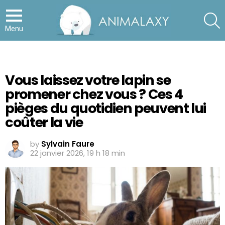
S
Menu
Vous laissez votre lapin se
promener chez vous ? Ces 4
pièges du quotidien peuvent lui
coûter la vie
by
Sylvain Faure
22 janvier 2026, 19 h 18 min